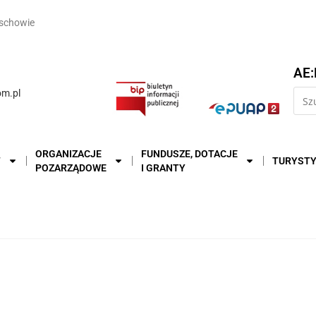
schowie
AE:
m.pl
ORGANIZACJE
FUNDUSZE, DOTACJE
T
TURYST
POZARZĄDOWE
I GRANTY